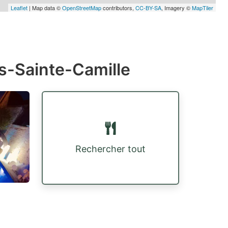
Leaflet
| Map data ©
OpenStreetMap
contributors,
CC-BY-SA
, Imagery ©
MapTiler
s-Sainte-Camille
Rechercher tout