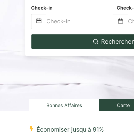
Check-in
Check-
Navigate
Na
Rechercher
forward
b
to
to
interact
in
with
wi
the
th
calendar
ca
and
a
select
se
Bonnes Affaires
Carte
a
a
date.
da
Économiser jusqu'à 91%
Press
Pr