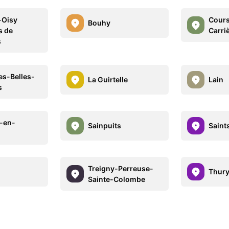
-Oisy
Cours
Bouhy
s de
Carri
s
es-Belles-
La Guirtelle
Lain
s
-en-
Sainpuits
Saint
Treigny-Perreuse-
Thur
Sainte-Colombe