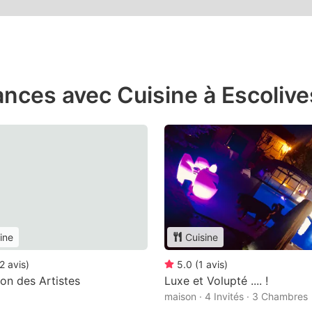
nces avec Cuisine à Escolive
ine
Cuisine
2
avis
)
5.0
(
1
avis
)
on des Artistes
Luxe et Volupté .... !
maison · 4 Invités · 3 Chambres