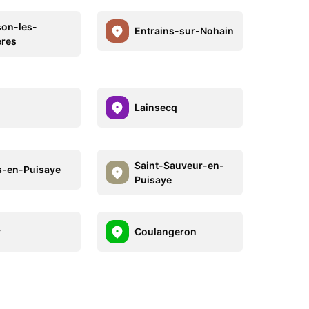
on-les-
Entrains-sur-Nohain
ères
Lainsecq
Saint-Sauveur-en-
s-en-Puisaye
Puisaye
y
Coulangeron