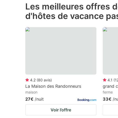
Les meilleures offres 
the
th
d'hôtes de vacance pas
question
qu
mark
m
key
k
to
to
get
ge
the
th
keyboard
k
shortcuts
sh
for
fo
4.2
(
80
avis
)
4.1
(
1
changing
c
La Maison des Randonneurs
grand c
maison
ferme
dates.
da
27€
/nuit
33€
/n
Voir l’offre