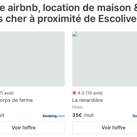
de airbnb, location de maison
e
 cher à proximité de Escoliv
estion
ark
ey
t
e
eyboard
ortcuts
r
21
avis
)
4.0
(
10
avis
)
hanging
orps de ferme
La renardière
Hotel
tes.
uit
35€
/nuit
Voir l’offre
Voir l’offre