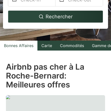
Navigate
Navigate
Rechercher
forward
backward
to
to
interact
interact
with
with
Bonnes Affaires
Carte
Commodités
Gamme de
the
the
calendar
calendar
and
and
Airbnb pas cher à La
select
select
Roche-Bernard:
a
a
Meilleures offres
date.
date.
Press
Press
the
the
question
question