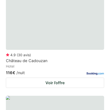
mark
mark
key
key
to
to
get
get
the
the
keyboard
keyboard
shortcuts
shortcuts
for
for
4.9
(
30
avis
)
Château de Cadouzan
changing
changing
Hotel
dates.
dates.
116€
/nuit
Voir l’offre